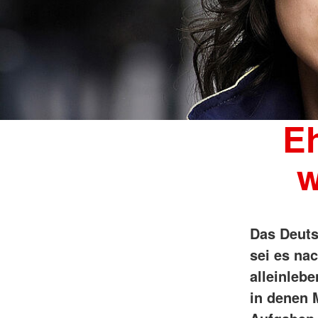
Eh
w
Das Deuts
sei es na
alleinlebe
in denen 